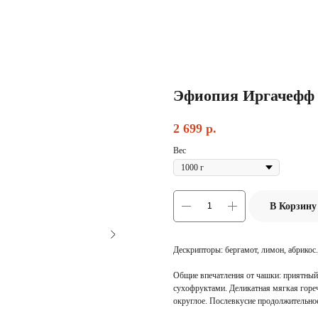
Эфиопия Иргачефф 
2 699
р.
Вес
В Корзину
Дескрипторы: бергамот, лимон, абрикос.
Общие впечатления от чашки: приятный,
сухофруктами. Деликатная мягкая горечь
округлое. Послевкусие продолжительное