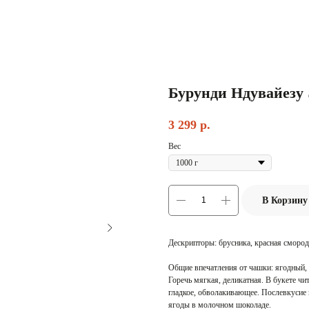
Бурунди Ндувайезу 
3 299
р.
Вес
В Корзину
Дескрипторы: брусника, красная смород
Общие впечатления от чашки: ягодный, 
Горечь мягкая, деликатная. В букете ч
гладкое, обволакивающее. Послевкусие 
ягоды в молочном шоколаде.