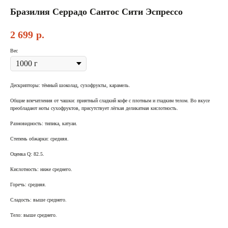
Бразилия Серрадо Сантос Сити Эспрессо
2 699
р.
Вес
Дескрипторы: тёмный шоколад, сухофрукты, карамель.
Общие впечатления от чашки: приятный сладкий кофе с плотным и гладким телом. Во вкусе
преобладают ноты сухофруктов, присутствует лёгкая деликатная кислотность.
Разновидность: типика, катуаи.
Степень обжарки: средняя.
Оценка Q: 82.5.
Кислотность: ниже среднего.
Горечь: средняя.
Сладость: выше среднего.
Тело: выше среднего.