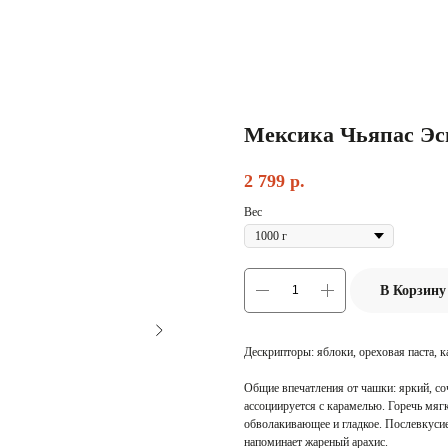
Мексика Чьяпас Эс
2 799
р.
Вес
В Корзину
Дескрипторы: яблоки, ореховая паста, к
Общие впечатления от чашки: яркий, со
ассоциируется с карамелью. Горечь мягк
обволакивающее и гладкое. Послевкусие
напоминает жареный арахис.