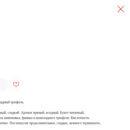
ладный трюфель.
ный, сладкий. Аромат пряный, ягодный. Букет читаемый,
ты шиповника, финика и шоколадного трюфеля. Кислотность
хатное. Послевкусие продолжительное, сладкое, немного терпковатое,