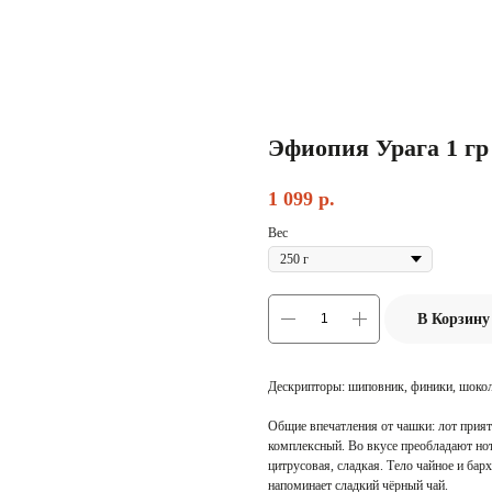
Эфиопия Урага 1 гр
1 099
р.
Вес
В Корзину
Дескрипторы: шиповник, финики, шоко
Общие впечатления от чашки: лот прият
комплексный. Во вкусе преобладают но
цитрусовая, сладкая. Тело чайное и бар
напоминает сладкий чёрный чай.