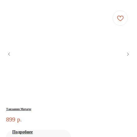
Танзания Мачаче
Кен
899
р.
1 
Подробнее