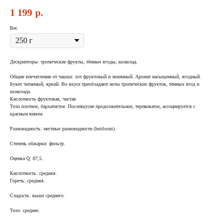
1 199
р.
Вес
Дескрипторы: тропические фрукты, тёмные ягоды, шоколад.
Общие впечатления от чашки: лот фруктовый и энзимный. Аромат насыщенный, ягодный.
Букет читаемый, яркий. Во вкусе преобладают ноты тропических фруктов, тёмных ягод и
шоколада.
Кислотность фруктовая, чистая.
Тело плотное, бархатистое. Послевкусие продолжительное, терпковатое, ассоциируется с
красным вином.
Разновидность: местные разновидности (heirloom).
Степень обжарки: фильтр.
Оценка Q: 87,5.
Кислотность: средняя.
Горечь: средняя.
Сладость: выше среднего.
Тело: среднее.