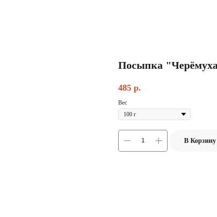
Посыпка "Черёмух
485
р.
Вес
В Корзину