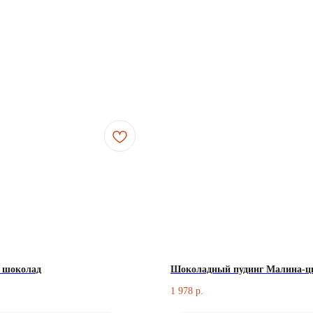
 шоколад
Шоколадный пудинг Малина-ц
1 978
р.