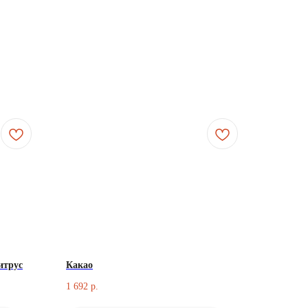
итрус
Какао
1 692
р.