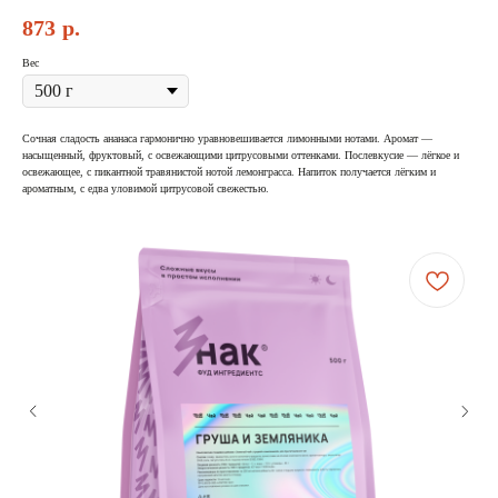
873
р.
Вес
Сочная сладость ананаса гармонично уравновешивается лимонными нотами. Аромат —
насыщенный, фруктовый, с освежающими цитрусовыми оттенками. Послевкусие — лёгкое и
освежающее, с пикантной травянистой нотой лемонграсса. Напиток получается лёгким и
ароматным, с едва уловимой цитрусовой свежестью.