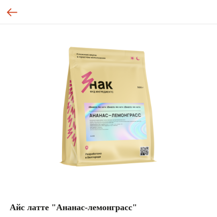
Айс латте "Ананас-лемонграсс"