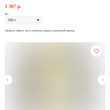
1 387
р.
Вес
Терпкость чёрного чая со свежестью граната и деликатной ванилью.