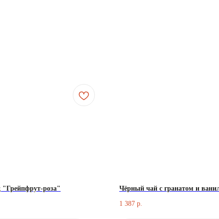
 "Грейпфрут-роза"
Чёрный чай с гранатом и вани
1 387
р.