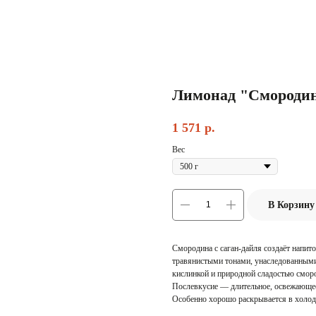
Лимонад "Смородин
1 571
р.
Вес
В Корзину
Смородина с саган-дайля создаёт напит
травянистыми тонами, унаследованными
кислинкой и природной сладостью смор
Послевкусие — длительное, освежающее
Особенно хорошо раскрывается в холод