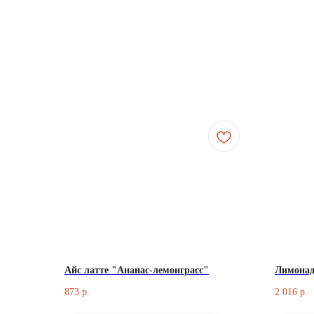
Айс латте "Ананас-лемонграсс"
Лимонад
873
2 016
р.
р.