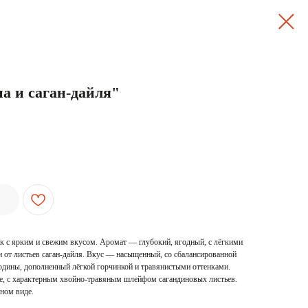
а и саган-дайля"
ок с ярким и свежим вкусом. Аромат — глубокий, ягодный, с лёгкими
 от листьев саган-дайля. Вкус — насыщенный, со сбалансированной
одины, дополненный лёгкой горчинкой и травянистыми оттенками.
, с характерным хвойно-травяным шлейфом сагандиновых листьев.
ном виде.