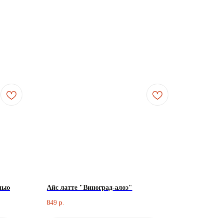
лью
Айс латте "Виноград-алоэ"
849
р.