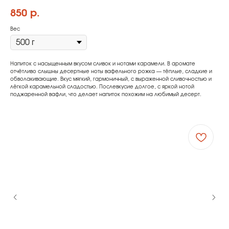
850
р.
Вес
Напиток с насыщенным вкусом сливок и нотами карамели. В аромате
отчётливо слышны десертные ноты вафельного рожка — тёплые, сладкие и
обволакивающие. Вкус мягкий, гармоничный, с выраженной сливочностью и
лёгкой карамельной сладостью. Послевкусие долгое, с яркой нотой
поджаренной вафли, что делает напиток похожим на любимый десерт.