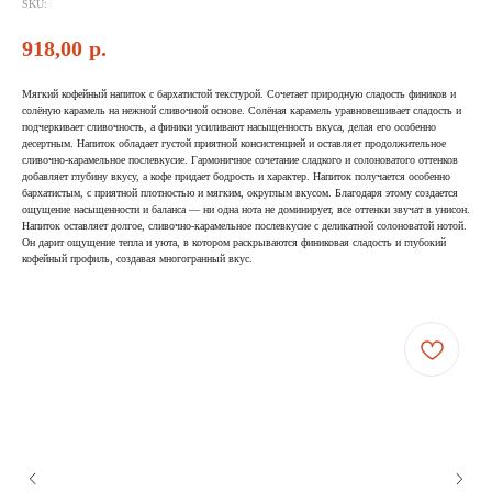
SKU:
918,00
р.
Мягкий кофейный напиток с бархатистой текстурой. Сочетает природную сладость фиников и
солёную карамель на нежной сливочной основе. Солёная карамель уравновешивает сладость и
подчеркивает сливочность, а финики усиливают насыщенность вкуса, делая его особенно
десертным. Напиток обладает густой приятной консистенцией и оставляет продолжительное
сливочно-карамельное послевкусие. Гармоничное сочетание сладкого и солоноватого оттенков
добавляет глубину вкусу, а кофе придает бодрость и характер. Напиток получается особенно
бархатистым, с приятной плотностью и мягким, округлым вкусом. Благодаря этому создается
ощущение насыщенности и баланса — ни одна нота не доминирует, все оттенки звучат в унисон.
Напиток оставляет долгое, сливочно-карамельное послевкусие с деликатной солоноватой нотой.
Он дарит ощущение тепла и уюта, в котором раскрываются финиковая сладость и глубокий
кофейный профиль, создавая многогранный вкус.