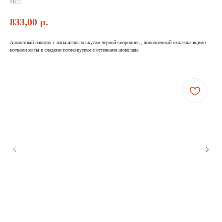
SKU:
833,00
р.
Ароматный напиток с насыщенным вкусом чёрной смородины, дополненный охлаждающими
нотками мяты и сладким послевкусием с оттенками шоколада.