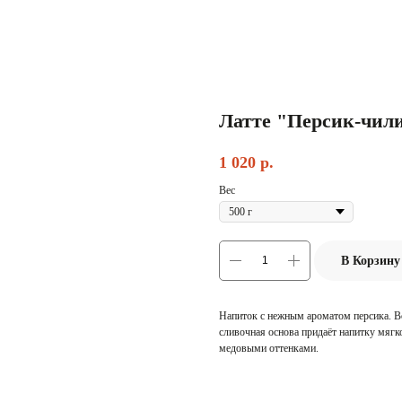
Латте "Персик-чил
1 020
р.
Вес
В Корзину
Напиток с нежным ароматом персика. Во 
сливочная основа придаёт напитку мягко
медовыми оттенками.