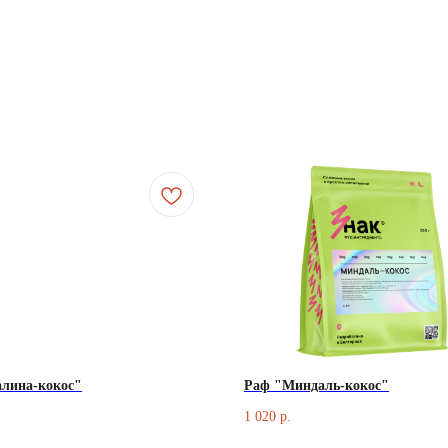
лина-кокос"
Раф "Миндаль-кокос"
1 020
р.