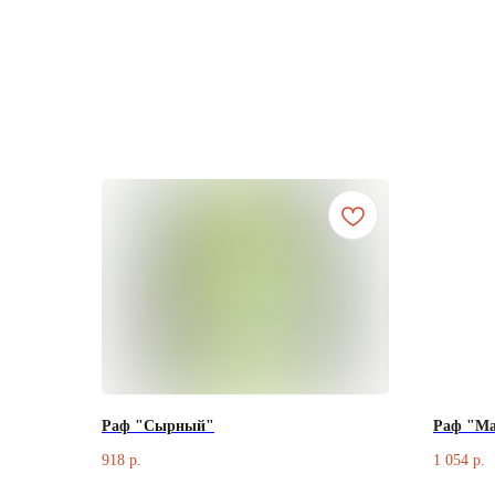
Раф "Сырный"
Раф "Ма
918
1 054
р.
р.