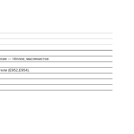
усие — тёплое, маслянистое.
тели (Е952,Е954).