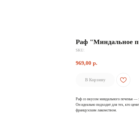
Раф "Миндальное п
SKU:
969,00
р.
В Корзину
Раф со вкусом миндального печенья — э
Он идеально подходит для тех, кто цен
французским лакомством.