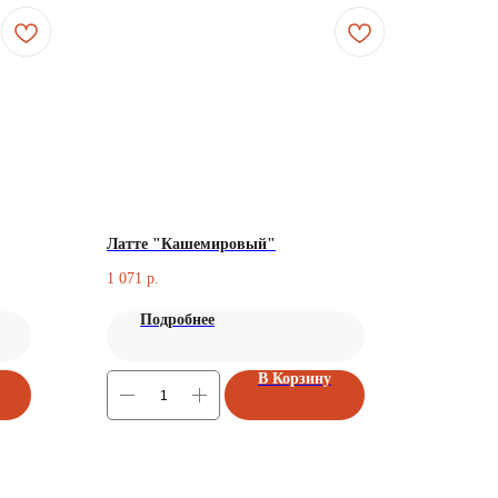
Латте "Кашемировый"
1 071
р.
Подробнее
В Корзину