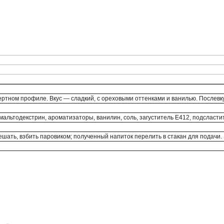
ртном профиле. Вкус — сладкий, с ореховыми оттенками и ванилью. Послевк
 мальтодекстрин, ароматизаторы, ванилин, соль, загуститель Е412, подсласти
ешать, взбить паровиком; полученный напиток перелить в стакан для подачи.