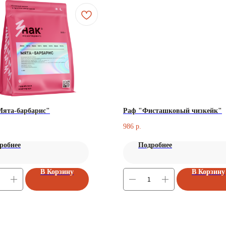
Мята-барбарис"
Раф "Фисташковый чизкейк"
986
р.
робнее
Подробнее
В Корзину
В Корзину