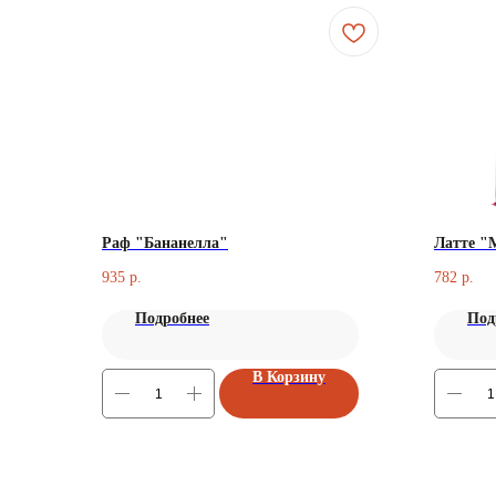
Раф "Бананелла"
Латте "
935
782
р.
р.
Подробнее
Под
В Корзину