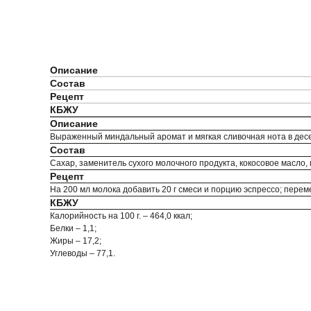
Описание
Состав
Рецепт
КБЖУ
Описание
Выраженный миндальный аромат и мягкая сливочная нота в десе
Состав
Сахар, заменитель сухого молочного продукта, кокосовое масло,
Рецепт
На 200 мл молока добавить 20 г смеси и порцию эспрессо; перем
КБЖУ
Калорийность на 100 г. – 464,0 ккал;
Белки – 1,1;
Жиры – 17,2;
Углеводы – 77,1.