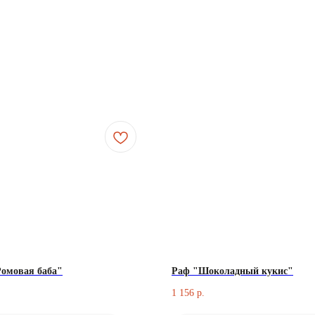
Ромовая баба"
Раф "Шоколадный кукис"
1 156
р.