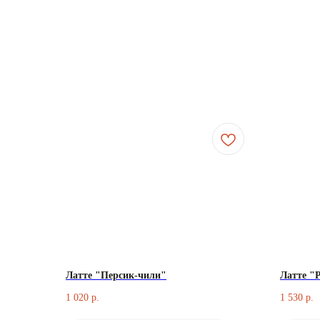
Латте "Персик-чили"
Латте "
1 020
1 530
р.
р.