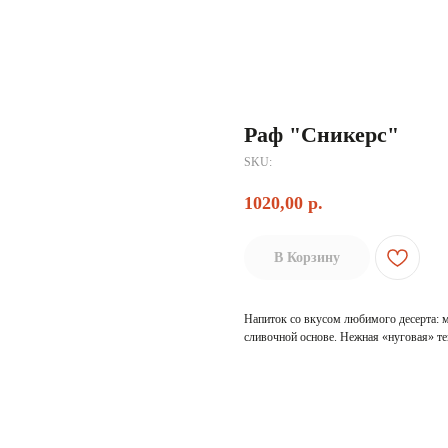
Раф "Сникерс"
SKU:
1020,00
р.
В Корзину
Напиток со вкусом любимого десерта: 
сливочной основе. Нежная «нуговая» те