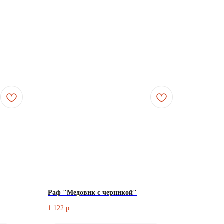
Раф "Медовик с черникой"
1 122
р.