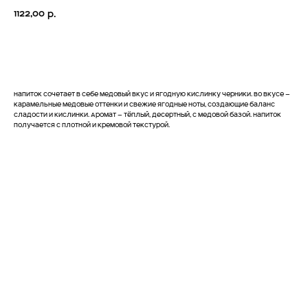
1122,00
р.
В Корзину
Напиток сочетает в себе медовый вкус и ягодную кислинку черники. Во вкусе —
карамельные медовые оттенки и свежие ягодные ноты, создающие баланс
сладости и кислинки. Аромат — тёплый, десертный, с медовой базой. Напиток
получается с плотной и кремовой текстурой.