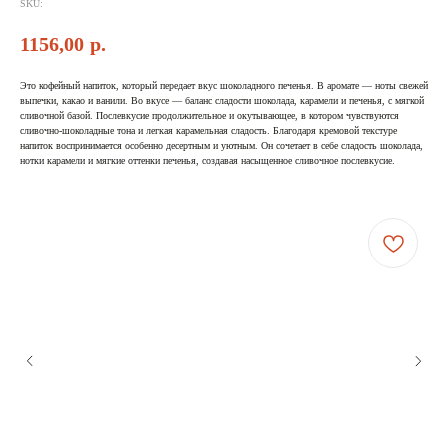
SKU:
1156,00
р.
Это кофейный напиток, который передает вкус шоколадного печенья. В аромате — ноты свежей
выпечки, какао и ванили. Во вкусе — баланс сладости шоколада, карамели и печенья, с мягкой
сливочной базой. Послевкусие продолжительное и окутывающее, в котором чувствуются
сливочно-шоколадные тона и легкая карамельная сладость. Благодаря кремовой текстуре
напиток воспринимается особенно десертным и уютным. Он сочетает в себе сладость шоколада,
нотки карамели и мягкие оттенки печенья, создавая насыщенное сливочное послевкусие.