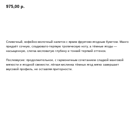
975,00
р.
В Корзину
Сливочный, кофейно-молочный напиток с ярким фруктово-ягодным букетом. Манго
придаёт сочную, сладковато-терпкую тропическую ноту, а тёмные ягоды —
насыщенную, слегка кисловатую глубину и тонкий терпкий оттенок.
Послевкусие: продолжительное, с гармоничным сочетанием сладкой манговой
мягкости и ягодной свежести; лёгкая кислинка тёмных ягод мягко завершает
вкусовой профиль, не оставляя приторности.