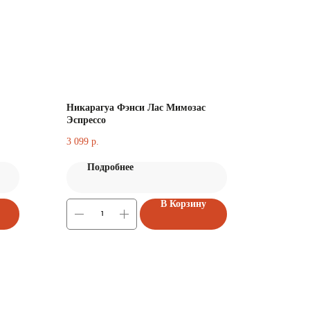
Никарагуа Фэнси Лас Мимозас
Эспрессо
3 099
р.
Подробнее
В Корзину