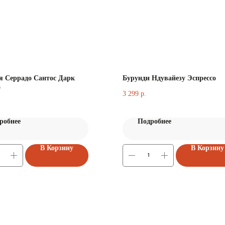
я Серрадо Сантос Дарк
Бурунди Ндувайезу Эспрессо
о
3 299
р.
робнее
Подробнее
В Корзину
В Корзину