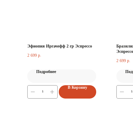
Эфиопия Иргачефф 2 гр Эспрессо
Бразили
Эспресс
2 699
р.
2 699
р.
Подробнее
Под
В Корзину