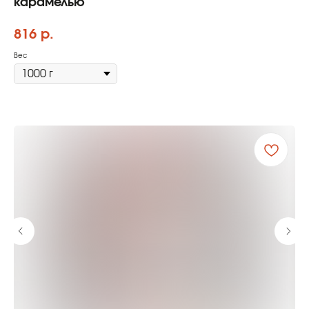
карамелью
816
р.
Вес