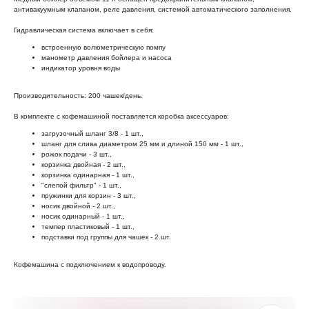
антивакуумным клапаном, реле давления, системой автоматического заполнения.
Гидравлическая система включает в себя:
встроенную волюметрическую помпу
манометр давления бойлера и насоса
индикатор уровня воды
Производительность: 200 чашек/день.
В комплекте с кофемашиной поставляется коробка аксессуаров:
загрузочный шланг 3/8 - 1 шт.,
шланг для слива диаметром 25 мм и длиной 150 мм - 1 шт.,
рожок подачи - 3 шт.,
корзинка двойная - 2 шт.,
корзинка одинарная - 1 шт.,
"слепой фильтр" - 1 шт.,
пружинки для корзин - 3 шт.,
носик двойной - 2 шт.,
носик одинарный - 1 шт.,
темпер пластиковый - 1 шт.,
подставки под группы для чашек - 2 шт.
Кофемашина с подключением к водопроводу.