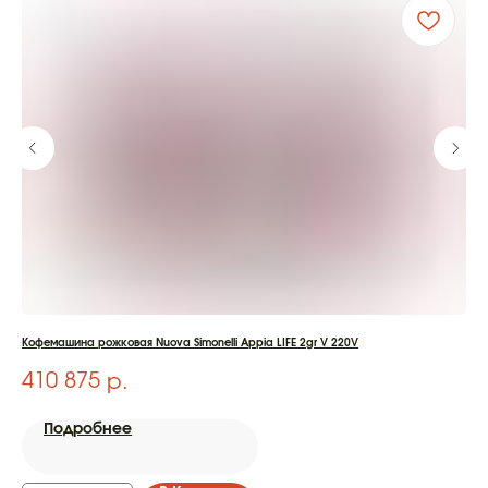
Кофемашина рожковая Nuova Simonelli Appia LIFE 2gr V 220V
Коф
410 875
2
р.
Подробнее