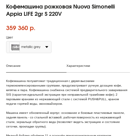
Кофемашина рожковая Nuova Simonelli
Appia LIFE 2gr S 220V
359 360
р.
Цвет
metallic grey
Описание
Характеристики
Кофемашина полуавтомат традиционная с двумя высокими
термокомпенсированными группами, предусматривает ручную дозацию кофе,
кипятка и пара. Кофемашина снабжена системой предварительного заваривания
SIS (гарантия идеальной экстракции при неправильной трамбовке кофе); 2
паровыми кранами из нержавеющей стали с системой PUSH&PULL, краном
подачи горячей воды, экономайзером.
Машина имеет обновленный корпус: основание и боковые пластиковые панели,
задняя панель - со стальной вставкой; рабочая поверхность из нержавеющей
стали, зеркальце обратного вида (позволяет видеть экстракцию и состояние
сеточки, прокладки группы).
Медный бойлер объёмом 11 л оснащён предохранительным клапаном,