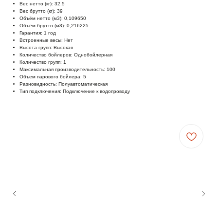
Вес нетто (кг): 32.5
Вес брутто (кг): 39
Объём нетто (м3): 0,109650
Объём брутто (м3): 0,216225
Гарантия: 1 год
Встроенные весы: Нет
Высота групп: Высокая
Количество бойлеров: Однобойлерная
Количество групп: 1
Максимальная производительность: 100
Объем парового бойлера: 5
Разновидность: Полуавтоматическая
Тип подключения: Подключение к водопроводу