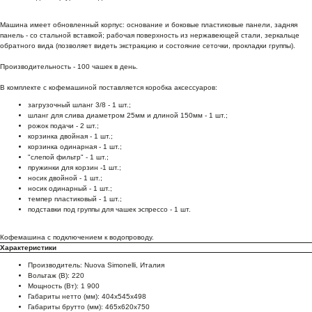
Машина имеет обновленный корпус: основание и боковые пластиковые панели, задняя
панель - со стальной вставкой; рабочая поверхность из нержавеющей стали, зеркальце
обратного вида (позволяет видеть экстракцию и состояние сеточки, прокладки группы).
Производительность - 100 чашек в день.
В комплекте с кофемашиной поставляется коробка аксессуаров:
загрузочный шланг 3/8 - 1 шт.;
шланг для слива диаметром 25мм и длиной 150мм - 1 шт.;
рожок подачи - 2 шт.;
корзинка двойная - 1 шт.;
корзинка одинарная - 1 шт.;
"слепой фильтр" - 1 шт.;
пружинки для корзин -1 шт.;
носик двойной - 1 шт.;
носик одинарный - 1 шт.;
темпер пластиковый - 1 шт.;
подставки под группы для чашек эспрессо - 1 шт.
Кофемашина с подключением к водопроводу.
Характеристики
Производитель: Nuova Simonelli, Италия
Вольтаж (В): 220
Мощность (Вт): 1 900
Габариты нетто (мм): 404x545x498
Габариты брутто (мм): 465x620x750