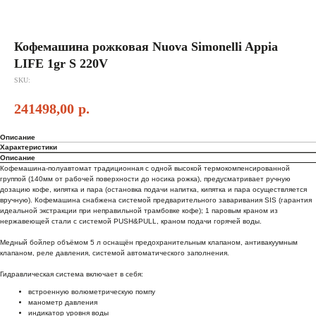
Кофемашина рожковая Nuova Simonelli Appia
LIFE 1gr S 220V
SKU:
241498,00
р.
Описание
Характеристики
Описание
Кофемашина-полуавтомат традиционная с одной высокой термокомпенсированной
группой (140мм от рабочей поверхности до носика рожка), предусматривает ручную
дозацию кофе, кипятка и пара (остановка подачи напитка, кипятка и пара осуществляется
вручную). Кофемашина снабжена системой предварительного заваривания SIS (гарантия
идеальной экстракции при неправильной трамбовке кофе); 1 паровым краном из
нержавеющей стали с системой PUSH&PULL, краном подачи горячей воды.
Медный бойлер объёмом 5 л оснащён предохранительным клапаном, антивакуумным
клапаном, реле давления, системой автоматического заполнения.
Гидравлическая система включает в себя:
встроенную волюметрическую помпу
манометр давления
индикатор уровня воды