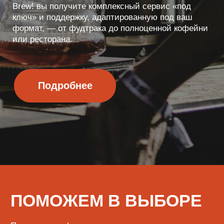
ИНФОРМАЦИЯ
О нас
Обмен и возврат
Доставка и оплата
Сервисный центр
Поставщикам
+7 (923) 370-86-19
i.kusmarow@gmail.com
Не является публичной офертой
Пользовательское соглашение