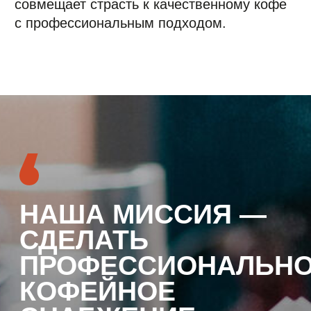
НАША МИССИЯ —
СДЕЛАТЬ
ПРОФЕССИОНАЛЬНОЕ
КОФЕЙНОЕ
СНАБЖЕНИЕ
ПРОСТЫМ
И НАДЁЖНЫМ:
СВЕЖЕЕ ЗЕРНО,
ПРЕМИАЛЬНОЕ
ОБОРУДОВАНИЕ,
ПОДДЕРЖКА
И СЕРВИС БЕЗ
БАРЬЕРОВ — ДЛЯ
КОФЕЕН, ОФИСОВ