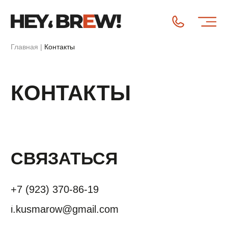
Главная
|
Контакты
КОНТАКТЫ
СВЯЗАТЬСЯ
+7 (923) 370-86-19
i.kusmarow@gmail.com
РЕКВИЗИТЫ
ИП Кусмаров И.В.
ИНН 246315455740
ОГРНИП 320246800098193