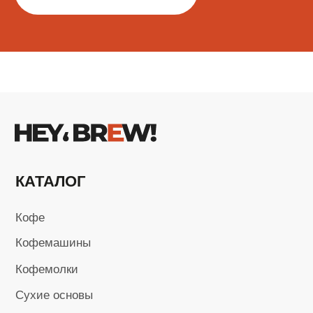
Не является публичной офертой
Пользовательское соглашение
Политика в области обработки
персональных данных
Карта сайта
Разработка сайта
ИП Кусмаров И.В.
ИНН 246315455740
ОГРНИП 320246800098193
Ⓒ 2025-2026 Все права защищены