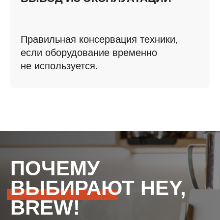
КОМПЛЕКТУЮЩИХ В СТРОГОМ
СООТВЕТСТВИИ С РЕГЛАМЕНТОМ
4.
ПОНИМАЕМ СПЕЦИФИКУ
БИЗНЕСА: ВЫПОЛНЯЕМ РАБОТЫ
МАКСИМАЛЬНО ОПЕРАТИВНО,
ЧТОБЫ ВЫ ПОЛУЧИЛИ
ИСПРАВНОЕ ОБОРУДОВАНИЕ В
КРАТЧАЙШИЕ СРОКИ
СТОИМОСТЬ
РЕМОНТА
И ОБСЛУЖИВАНИЯ
КОФЕМАШИН