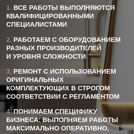
Итоговая цена определяется
индивидуально — в зависимости
от характера неисправности, сложности
работ, а также стоимости комплектующих
для ремонта или технического
обслуживания.
ПОМОЖЕМ В ВЫБОРЕ
Получите профессиональную консультацию по
выбору техники. Укажите контакты – мы с вами
свяжемся!
+7