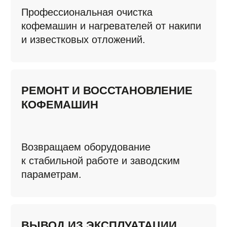
если оборудование временно
не используется.
ПОЧЕМУ
ВЫБИРАЮТ HEY,
BREW!
1.
ВСЕ РАБОТЫ ВЫПОЛНЯЮТСЯ
КВАЛИФИЦИРОВАННЫМИ
СПЕЦИАЛИСТАМИ
2.
РАБОТАЕМ С ОБОРУДОВАНИЕМ
РАЗНЫХ ПРОИЗВОДИТЕЛЕЙ
И УРОВНЯ СЛОЖНОСТИ
3.
РЕМОНТ С ИСПОЛЬЗОВАНИЕМ
ОРИГИНАЛЬНЫХ