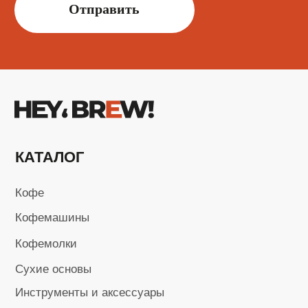
+7 (923) 370-86-19
i.kusmarow@gmail.com
Не является публичной офертой
Пользовательское соглашение
Политика в области обработки
персональных данных
Карта сайта
Разработка сайта
ИП Кусмаров И.В.
ИНН 246315455740
ОГРНИП 320246800098193