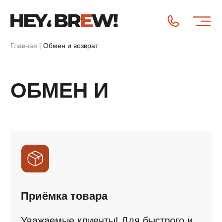
Главная
|
Обмен и возврат
ОБМЕН И
ВОЗВРАТ
Приёмка товара
Уважаемые клиенты! Для быстрого и
беспроблемного получения заказа
пожалуйста, соблюдайте простые
правила при приемке.
Внимательно осмотрите
упаковку перед подписанием
документов. Если вы видите