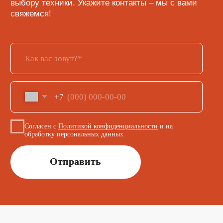
i.kusmarow@gmail.com
Не является публичной офертой
Пользовательское соглашение
Политика в области обработки
персональных данных
Карта сайта
Разработка сайта
ИП Кусмаров И.В.
ИНН 246315455740
ОГРНИП 320246800098193
Ⓒ 2025-2026 Все права защищены