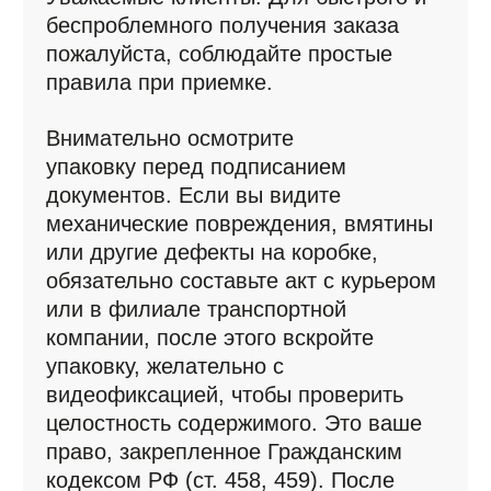
механические повреждения, вмятины
или другие дефекты на коробке,
обязательно cоставьте акт с курьером
или в филиале транспортной
компании, после этого вскройте
упаковку, желательно с
видеофиксацией, чтобы проверить
целостность содержимого. Это ваше
право, закрепленное Гражданским
кодексом РФ (ст. 458, 459). После
приемки поврежденного груза без
составления акта претензии к
внешнему виду товара, к сожалению,
не принимаются.
Возврат
Наш магазин продает технически