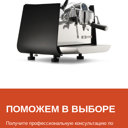
КАТАЛОГ
Кофе
Кофемашины
Кофемолки
Сухие основы
Инструменты и аксессуары
ИНФОРМАЦИЯ
О нас
Обмен и возврат
Доставка и оплата
Сервисный центр
Поставщикам
+7 (923) 370-86-19