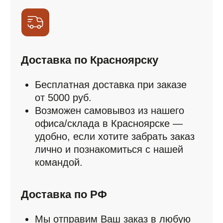
от 5000 руб.
Возможен самовывоз из нашего
офиса/склада в Красноярске —
удобно, если хотите забрать заказ
лично и познакомиться с нашей
командой.
Доставка по РФ
Мы отправим Ваш заказ в любую
точку России.
Доставка осуществляется
проверенными транспортными
компаниями до филиала
выбранной транспортной
компании в Вашем городе.
Все заказы надёжно
упаковываются, чтобы всё было
доставлено в целости и
сохранности.
*Доставка осуществляется за счёт покупателя.
Покупатель оплачивает услуги транспортной
компании согласно действующим тарифам в