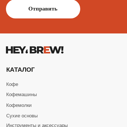
ИП Кусмаров И.В.
ИНН 246315455740
ОГРНИП 320246800098193
Ⓒ 2025-2026 Все права защищены