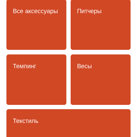
Получите профессиональную консультацию по
выбору техники. Укажите контакты – мы с вами
свяжемся!
+7
Согласен с
Политикой конфиденциальности
и на
обработку персональных данных
Отправить
КАТАЛОГ