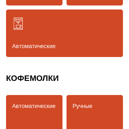
Воронки
Кемекс
(пуровер)
Аэропресс
Серверы
Фильтры
и расходники
АКСЕССУАРЫ БАРИСТА