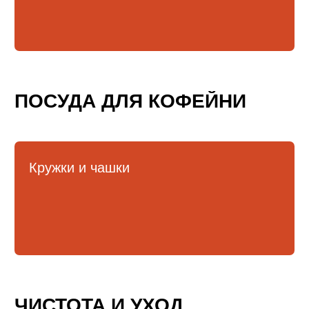
Кофе
Кофемашины
Кофемолки
Сухие основы
Инструменты и аксессуары
ИНФОРМАЦИЯ
О нас
Обмен и возврат
Доставка и оплата
Сервисный центр
Поставщикам
+7 (923) 370-86-19
i.kusmarow@gmail.com