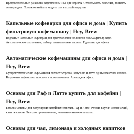
Профессиональные рожковые кофемашины E61 для бариста. Стабильность давления, точность
температуры. Поможем выбрать модель для высокой нагрузки.
Капельные кофеварки для офиса и дома | Купить
фильтровую кофемашину | Hey, Brew
Надежные капельные кофеварки для приготовления большого объема фильтр-кофе.
Автоматическое отключение, таймер, антикапельная система. Идеально для офиса.
Автоматические кофемашины для офиса и дома |
Hey, Brew
Суперавтоматические кофемашины готовят эспрессо, капучино и латте одним нажатием кнопки.
Встроенная кофемолка, простота в использовании. Аренда для офиса.
Основы для Раф и Латте купить для кофейни |
Hey, Brew
Готовые основы для популярных кофейных напитков Раф и Латте. Разные вкусы: классический,
клен, апельсин. Быстрое приготовление, неизменно высокое качество.
Основы для чая, лимонада и холодных напитков