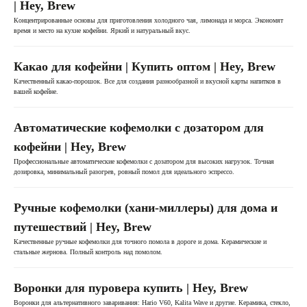
| Hey, Brew
Концентрированные основы для приготовления холодного чая, лимонада и морса. Экономят
время и место на кухне кофейни. Яркий и натуральный вкус.
Какао для кофейни | Купить оптом | Hey, Brew
Качественный какао-порошок. Все для создания разнообразной и вкусной карты напитков в
вашей кофейне.
Автоматические кофемолки с дозатором для
кофейни | Hey, Brew
Профессиональные автоматические кофемолки с дозатором для высоких нагрузок. Точная
дозировка, минимальный разогрев, ровный помол для идеального эспрессо.
Ручные кофемолки (хани-миллеры) для дома и
путешествий | Hey, Brew
Качественные ручные кофемолки для точного помола в дороге и дома. Керамические и
стальные жернова. Полный контроль над помолом.
Воронки для пуровера купить | Hey, Brew
Воронки для альтернативного заваривания: Hario V60, Kalita Wave и другие. Керамика, стекло,