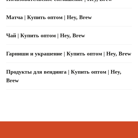
Политика в области обработки
персональных данных
Матча | Купить оптом | Hey, Brew
Карта сайта
Разработка сайта
Чай | Купить оптом | Hey, Brew
ИП Кусмаров И.В.
ИНН 246315455740
Гарниши и украшение | Купить оптом | Hey, Brew
ОГРНИП 320246800098193
Ⓒ 2025-2026 Все права защищены
Продукты для вендинга | Купить оптом | Hey,
Brew