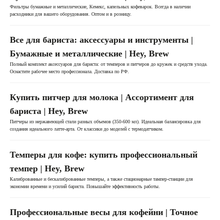
Фильтры бумажные и металлические, Кемекс, капельных кофеварок. Всегда в наличии
расходники для вашего оборудования. Оптом и в розницу.
Все для бариста: аксессуары и инструменты |
Бумажные и металлические | Hey, Brew
Полный комплект аксессуаров для бариста: от темперов и питчеров до кружек и средств ухода.
Оснастите рабочее место профессионала. Доставка по РФ.
Купить питчер для молока | Ассортимент для
бариста | Hey, Brew
Питчеры из нержавеющей стали разных объемов (350-600 мл). Идеальная балансировка для
ПОМОЖЕМ В ВЫБОРЕ
создания идеального латте-арта. От классики до моделей с термодатчиком.
Получите профессиональную консультацию по
Темперы для кофе: купить профессиональный
выбору техники. Укажите контакты – мы с вами
свяжемся!
темпер | Hey, Brew
Калиброванные и бескалиброванные темперы, а также стационарные тампер-станции для
экономии времени и усилий бариста. Повышайте эффективность работы.
Профессиональные весы для кофейни | Точное