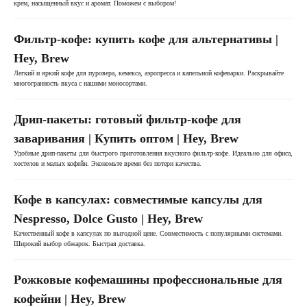
крем, насыщенный вкус и аромат. Поможем с выбором!
Фильтр-кофе: купить кофе для альтернативы |
Hey, Brew
Легкий и яркий кофе для пуровера, кемекса, аэропресса и капельной кофеварки. Раскрывайте
многогранность вкуса с нашими моносортами.
Дрип-пакеты: готовый фильтр-кофе для
заваривания | Купить оптом | Hey, Brew
Удобные дрип-пакеты для быстрого приготовления вкусного фильтр-кофе. Идеально для офиса,
хостелов и малых кофейн. Экономьте время без потери качества.
Кофе в капсулах: совместимые капсулы для
Nespresso, Dolce Gusto | Hey, Brew
Качественный кофе в капсулах по выгодной цене. Совместимость с популярными системами.
Широкий выбор обжарок. Быстрая доставка.
Рожковые кофемашины профессиональные для
кофейни | Hey, Brew