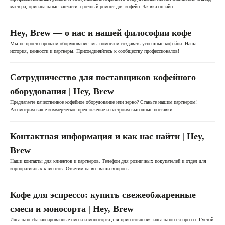
мастера, оригинальные запчасти, срочный ремонт для кофейн. Заявка онлайн.
Hey, Brew — о нас и нашей философии кофе
Мы не просто продаем оборудование, мы помогаем создавать успешные кофейни. Наша
история, ценности и партнеры. Присоединяйтесь к сообществу профессионалов!
Сотрудничество для поставщиков кофейного
оборудования | Hey, Brew
Предлагаете качественное кофейное оборудование или зерно? Станьте нашим партнером!
Рассмотрим ваше коммерческое предложение и настроим выгодные поставки.
Контактная информация и как нас найти | Hey,
Brew
Наши контакты для клиентов и партнеров. Телефон для розничных покупателей и отдел для
корпоративных клиентов. Ответим на все ваши вопросы.
Кофе для эспрессо: купить свежеобжаренные
смеси и моносорта | Hey, Brew
Идеально сбалансированные смеси и моносорта для приготовления идеального эспрессо. Густой