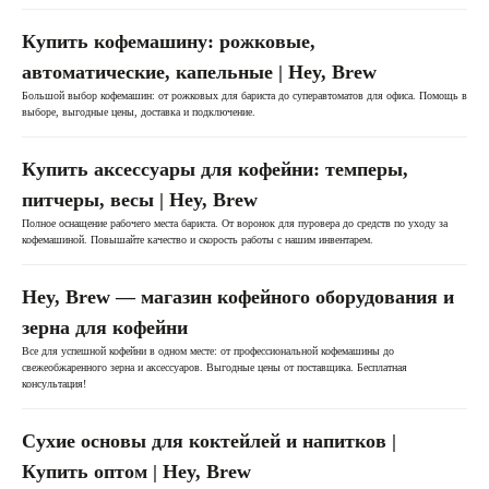
Купить кофемашину: рожковые,
автоматические, капельные | Hey, Brew
Большой выбор кофемашин: от рожковых для бариста до суперавтоматов для офиса. Помощь в
выборе, выгодные цены, доставка и подключение.
Купить аксессуары для кофейни: темперы,
питчеры, весы | Hey, Brew
Полное оснащение рабочего места бариста. От воронок для пуровера до средств по уходу за
кофемашиной. Повышайте качество и скорость работы с нашим инвентарем.
Hey, Brew — магазин кофейного оборудования и
зерна для кофейни
Все для успешной кофейни в одном месте: от профессиональной кофемашины до
свежеобжаренного зерна и аксессуаров. Выгодные цены от поставщика. Бесплатная
консультация!
Сухие основы для коктейлей и напитков |
Купить оптом | Hey, Brew