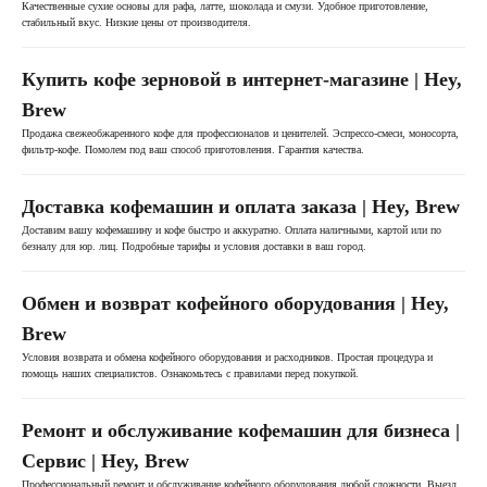
Качественные сухие основы для рафа, латте, шоколада и смузи. Удобное приготовление,
стабильный вкус. Низкие цены от производителя.
Купить кофе зерновой в интернет-магазине | Hey,
Brew
Продажа свежеобжаренного кофе для профессионалов и ценителей. Эспрессо-смеси, моносорта,
фильтр-кофе. Помолем под ваш способ приготовления. Гарантия качества.
Доставка кофемашин и оплата заказа | Hey, Brew
Доставим вашу кофемашину и кофе быстро и аккуратно. Оплата наличными, картой или по
безналу для юр. лиц. Подробные тарифы и условия доставки в ваш город.
Обмен и возврат кофейного оборудования | Hey,
Brew
Условия возврата и обмена кофейного оборудования и расходников. Простая процедура и
помощь наших специалистов. Ознакомьтесь с правилами перед покупкой.
Ремонт и обслуживание кофемашин для бизнеса |
Сервис | Hey, Brew
Профессиональный ремонт и обслуживание кофейного оборудования любой сложности. Выезд