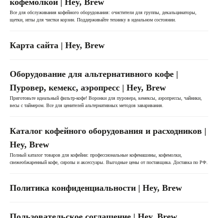
кофемолкой | Hey, Brew
Все для обслуживания кофейного оборудования: очистители для группы, декальцинаторы,
ИНФОРМАЦИЯ
щетки, иглы для чистки корзин. Поддерживайте технику в идеальном состоянии.
О нас
Карта сайта | Hey, Brew
Обмен и возврат
Доставка и оплата
Оборудование для альтернативного кофе |
Сервисный центр
Поставщикам
Пуровер, кемекс, аэропресс | Hey, Brew
Приготовьте идеальный фильтр-кофе! Воронки для пуровера, кемексы, аэропрессы, чайники,
весы с таймером. Все для ценителей альтернативных методов заваривания.
+7 (923) 370-86-19
i.kusmarow@gmail.com
Каталог кофейного оборудования и расходников |
Hey, Brew
Полный каталог товаров для кофейни: профессиональные кофемашины, кофемолки,
свежеобжаренный кофе, сиропы и аксессуары. Выгодные цены от поставщика. Доставка по РФ.
Политика конфиденциальности | Hey, Brew
Не является публичной офертой
Пользовательское соглашение | Hey, Brew
Пользовательское соглашение