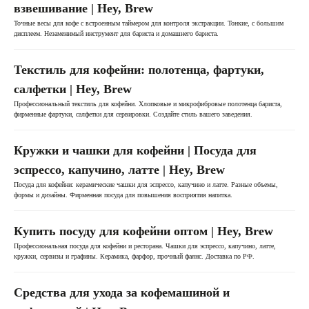
+7
взвешивание | Hey, Brew
Точные весы для кофе с встроенным таймером для контроля экстракции. Тонкие, с большим
дисплеем. Незаменимый инструмент для бариста и домашнего бариста.
Согласен с
Политикой конфиденциальности
и на
обработку персональных данных
Текстиль для кофейни: полотенца, фартуки,
Отправить
салфетки | Hey, Brew
Профессиональный текстиль для кофейни. Хлопковые и микрофибровые полотенца бариста,
фирменные фартуки, салфетки для сервировки. Создайте стиль вашего заведения.
Кружки и чашки для кофейни | Посуда для
эспрессо, капучино, латте | Hey, Brew
Посуда для кофейни: керамические чашки для эспрессо, капучино и латте. Разные объемы,
формы и дизайны. Фирменная посуда для повышения восприятия напитка.
КАТАЛОГ
Купить посуду для кофейни оптом | Hey, Brew
Кофе
Профессиональная посуда для кофейни и ресторана. Чашки для эспрессо, капучино, латте,
Кофемашины
кружки, сервизы и графины. Керамика, фарфор, прочный фаянс. Доставка по РФ.
Кофемолки
Сухие основы
Средства для ухода за кофемашиной и
Инструменты и аксессуары